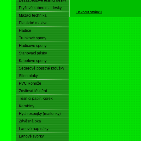
Bezazbestové těsnící desky
Pryžové koberce a desky
Tisknout stránku
Mazací technika
Plastické mazivo
Hadice
Trubkové spony
Hadicové spony
Stahovací pásky
Kabelové spony
Segerové pojistné kroužky
Silentbloky
PVC Rohože
Závitová těsnění
Těsnící papír, Korek
Karabiny
Rychlospojky (mailonky)
Závěsná oka
Lanové napínáky
Lanové svorky