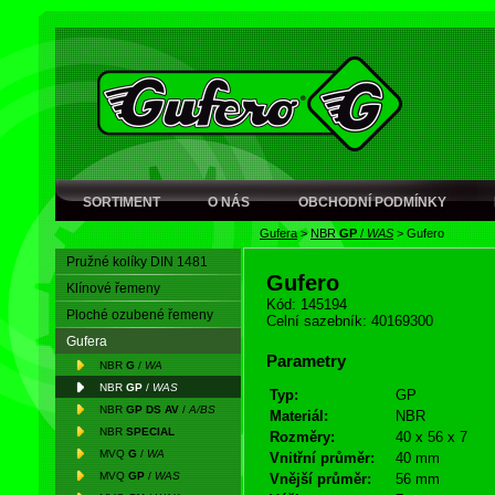
SORTIMENT
O NÁS
OBCHODNÍ PODMÍNKY
Gufera
>
NBR
GP
/
WAS
>
Gufero
Pružné kolíky DIN 1481
Gufero
Klínové řemeny
Kód: 145194
Ploché ozubené řemeny
Celní sazebník: 40169300
Gufera
Parametry
NBR
G
/
WA
NBR
GP
/
WAS
Typ:
GP
NBR
GP DS AV
/
A/BS
Materiál:
NBR
NBR
SPECIAL
Rozměry:
40 x 56 x 7
MVQ
G
/
WA
Vnitřní průměr:
40 mm
MVQ
GP
/
WAS
Vnější průměr:
56 mm