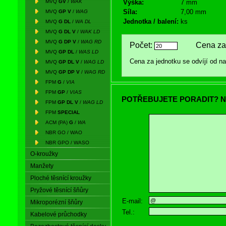
MVQ
GV
/
WAK
Výška:
7 mm
Síla:
7,00 mm
MVQ
GP V
/
WAG
Jednotka / balení:
ks
MVQ
G DL
/
WA DL
MVQ
G DL V
/
WAK LD
MVQ
G DP V
/
WAG RD
Počet:
Cena za 
MVQ
GP DL
/
WAS LD
Cena za jednotku se odvíjí od 
MVQ
GP DL V
/
WAG LD
MVQ
GP DP V
/
WAG RD
FPM
G
/
VIA
FPM
GP
/
VIAS
POTŘEBUJETE PORADIT? N
FPM
GP DL V
/
WAG LD
FPM
SPECIAL
ACM (PA)
G
/
WA
NBR GO / WAO
NBR GPO / WASO
O-kroužky
Manžety
Ploché těsnící kroužky
Pryžové těsnící šňůry
E-mail:
Mikroporézní šňůry
Tel.:
Kabelové průchodky