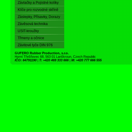
Závlačky a Pojistné kolíky
Klíče pro rozvodné skříně
Záslepky, Přísavky, Dorazy
Závěsová technika
USIT-kroužky
Třmeny a očnice
Závitové tyče DIN 976
GUFERO Rubber Production, s.r.o.
Horní Třešňovec 68, 563 01 Lanškroun, Czech Republic
IČO: 64791190
|
T: +420 469 333 666
|
M: +420 777 666 555