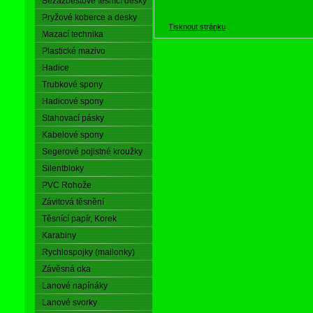
Bezazbestové těsnící desky
Pryžové koberce a desky
Tisknout stránku
Mazací technika
Plastické mazivo
Hadice
Trubkové spony
Hadicové spony
Stahovací pásky
Kabelové spony
Segerové pojistné kroužky
Silentbloky
PVC Rohože
Závitová těsnění
Těsnící papír, Korek
Karabiny
Rychlospojky (mailonky)
Závěsná oka
Lanové napínáky
Lanové svorky