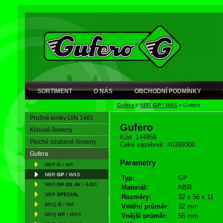
SORTIMENT
O NÁS
OBCHODNÍ PODMÍNKY
Gufera
>
NBR
GP
/
WAS
>
Gufero
Pružné kolíky DIN 1481
Gufero
Klínové řemeny
Kód: 144959
Ploché ozubené řemeny
Celní sazebník: 40169300
Gufera
Parametry
NBR
G
/
WA
NBR
GP
/
WAS
Typ:
GP
NBR
GP DS AV
/
A/BS
Materiál:
NBR
NBR
SPECIAL
Rozměry:
32 x 56 x 11
MVQ
G
/
WA
Vnitřní průměr:
32 mm
MVQ
GP
/
WAS
Vnější průměr:
56 mm