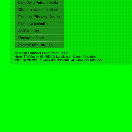
Závlačky a Pojistné kolíky
Klíče pro rozvodné skříně
Záslepky, Přísavky, Dorazy
Závěsová technika
USIT-kroužky
Třmeny a očnice
Závitové tyče DIN 976
GUFERO Rubber Production, s.r.o.
Horní Třešňovec 68, 563 01 Lanškroun, Czech Republic
IČO: 64791190
|
T: +420 469 333 666
|
M: +420 777 666 555