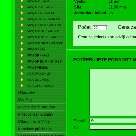
MVQ
GV
/
WAK
Výška:
11 mm
Síla:
11,00 mm
MVQ
GP V
/
WAG
Jednotka / balení:
ks
MVQ
G DL
/
WA DL
MVQ
G DL V
/
WAK LD
MVQ
G DP V
/
WAG RD
Počet:
Cena za 
MVQ
GP DL
/
WAS LD
Cena za jednotku se odvíjí od 
MVQ
GP DL V
/
WAG LD
MVQ
GP DP V
/
WAG RD
FPM
G
/
VIA
FPM
GP
/
VIAS
POTŘEBUJETE PORADIT? N
FPM
GP DL V
/
WAG LD
FPM
SPECIAL
ACM (PA)
G
/
WA
NBR GO / WAO
NBR GPO / WASO
O-kroužky
Manžety
Ploché těsnící kroužky
Pryžové těsnící šňůry
E-mail:
Mikroporézní šňůry
Tel.:
Kabelové průchodky