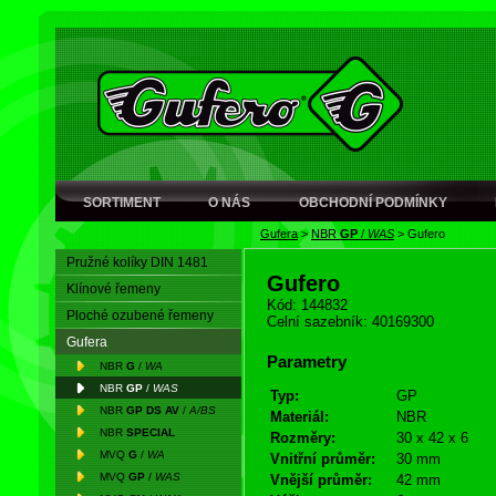
SORTIMENT
O NÁS
OBCHODNÍ PODMÍNKY
Gufera
>
NBR
GP
/
WAS
>
Gufero
Pružné kolíky DIN 1481
Gufero
Klínové řemeny
Kód: 144832
Ploché ozubené řemeny
Celní sazebník: 40169300
Gufera
Parametry
NBR
G
/
WA
NBR
GP
/
WAS
Typ:
GP
NBR
GP DS AV
/
A/BS
Materiál:
NBR
NBR
SPECIAL
Rozměry:
30 x 42 x 6
MVQ
G
/
WA
Vnitřní průměr:
30 mm
MVQ
GP
/
WAS
Vnější průměr:
42 mm