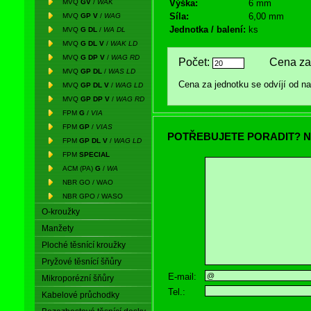
MVQ
GV
/
WAK
Výška:
6 mm
Síla:
6,00 mm
MVQ
GP V
/
WAG
Jednotka / balení:
ks
MVQ
G DL
/
WA DL
MVQ
G DL V
/
WAK LD
MVQ
G DP V
/
WAG RD
Počet:
Cena za 
MVQ
GP DL
/
WAS LD
Cena za jednotku se odvíjí od 
MVQ
GP DL V
/
WAG LD
MVQ
GP DP V
/
WAG RD
FPM
G
/
VIA
FPM
GP
/
VIAS
POTŘEBUJETE PORADIT? N
FPM
GP DL V
/
WAG LD
FPM
SPECIAL
ACM (PA)
G
/
WA
NBR GO / WAO
NBR GPO / WASO
O-kroužky
Manžety
Ploché těsnící kroužky
Pryžové těsnící šňůry
E-mail:
Mikroporézní šňůry
Tel.:
Kabelové průchodky