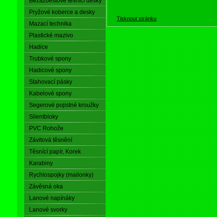
Bezazbestové těsnící desky
Pryžové koberce a desky
Tisknout stránku
Mazací technika
Plastické mazivo
Hadice
Trubkové spony
Hadicové spony
Stahovací pásky
Kabelové spony
Segerové pojistné kroužky
Silentbloky
PVC Rohože
Závitová těsnění
Těsnící papír, Korek
Karabiny
Rychlospojky (mailonky)
Závěsná oka
Lanové napínáky
Lanové svorky