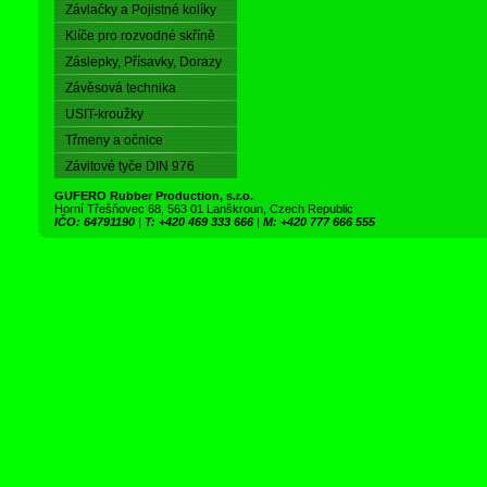
Závlačky a Pojistné kolíky
Klíče pro rozvodné skříně
Záslepky, Přísavky, Dorazy
Závěsová technika
USIT-kroužky
Třmeny a očnice
Závitové tyče DIN 976
GUFERO Rubber Production, s.r.o.
Horní Třešňovec 68, 563 01 Lanškroun, Czech Republic
IČO: 64791190
|
T: +420 469 333 666
|
M: +420 777 666 555